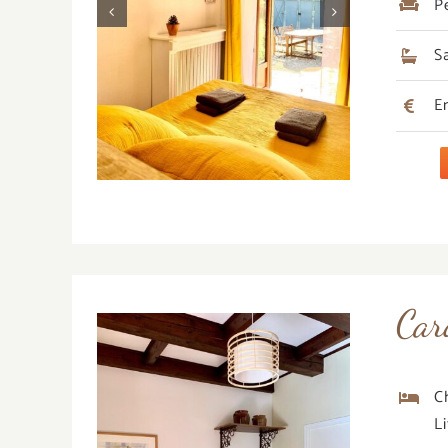
P
S
E
Car
C
L