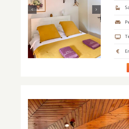
S
P
T
E