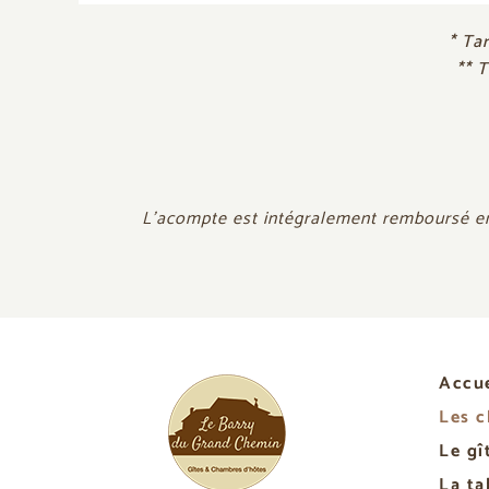
*
Tar
** T
L’acompte est intégralement remboursé en c
Accue
Les 
Le gî
La ta