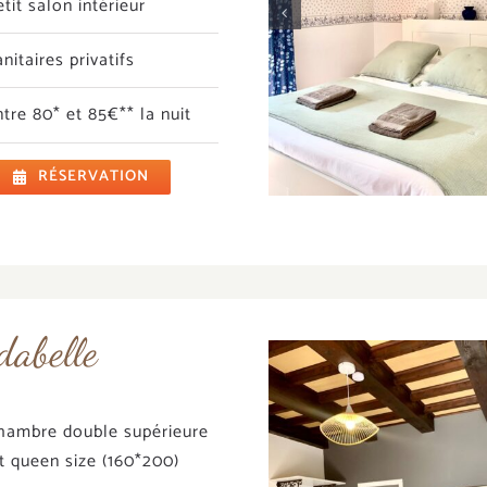
etit salon intérieur
anitaires privatifs
ntre 80* et 85€** la nuit
RÉSERVATION
dabelle
hambre double supérieure
it queen size (160*200)