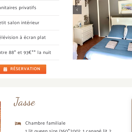
anitaires privatifs
etit salon intérieur
élévision à écran plat
ntre 88* et 93€** la nuit
RÉSERVATION
Jasse
Chambre familiale
1 lit queen size (160*200); 1 canapé lit 2