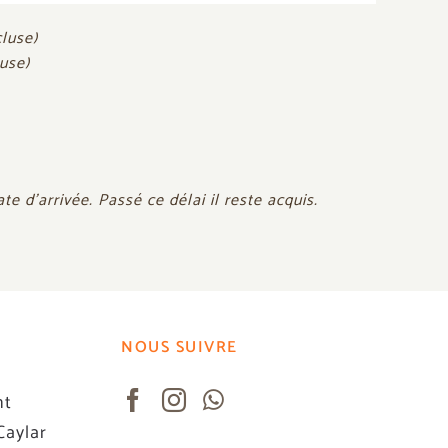
cluse
)
luse
)
 d’arrivée. Passé ce délai il reste acquis.
NOUS SUIVRE
nt
Caylar